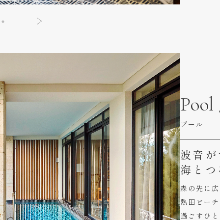
Pool 
プール
波音が
海とつ
森の先に広
熱田ビーチ
過ごすひと