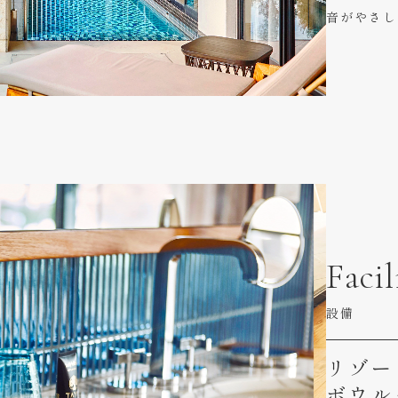
音がやさし
Facil
設備
リゾー
ボウル