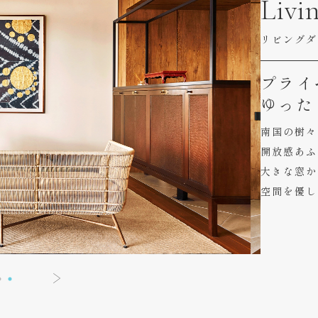
Livi
リビングダ
プライ
ゆった
南国の樹々
開放感あふ
大きな窓か
空間を優し