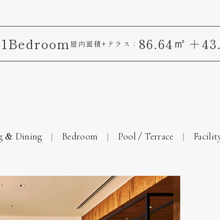
1Bedroom
86.64
＋43.
㎡
：
屋内面積+テラス：
g & Dining
Bedroom
Pool / Terrace
Facilit