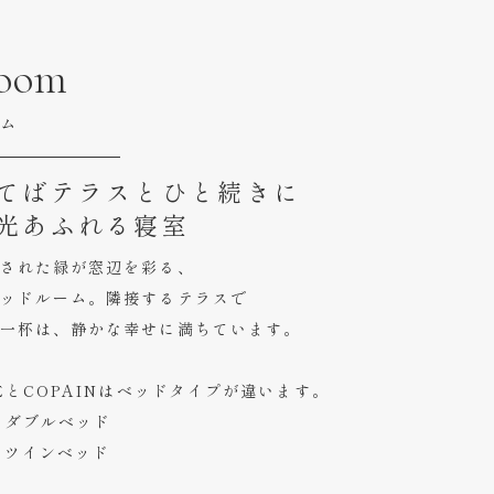
room
ム
てばテラスとひと続きに
光あふれる寝室
された緑が窓辺を彩る、
ッドルーム。隣接するテラスで
一杯は、静かな幸せに満ちています。
IEとCOPAINはベッドタイプが違います。
E：ダブルベッド
N：ツインベッド