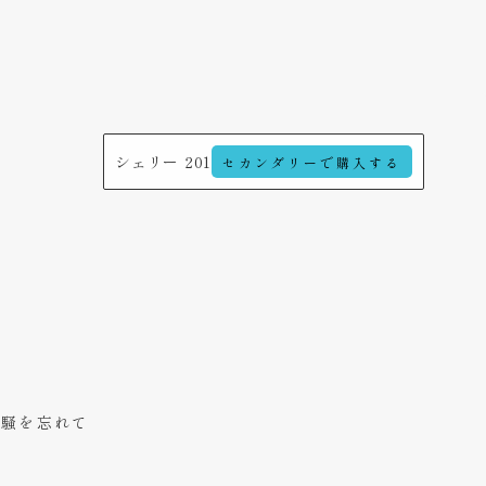
シェリー 201
セカンダリーで購入する
喧騒を忘れて