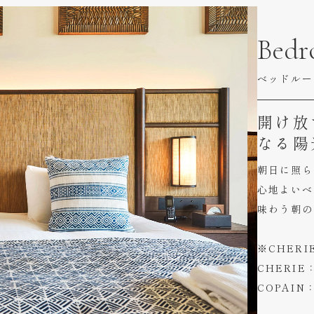
Bed
ベッドルー
開け放
なる陽
朝日に照ら
心地よいベ
味わう朝の
※CHER
CHERI
COPAI