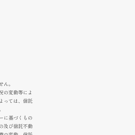
せん。
況の変動等によ
よっては、信託
。
ーに基づくもの
の及び信託不動
費の変動、信託