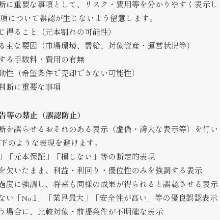
断に重要な事項として、リスク・費用等を分かりやすく表示し
項について誤認が生じないよう留意します。
じ得ること（元本割れの可能性）
る主な要因（市場環境、需給、対象資産・運営状況等）
する手数料・費用の有無
動性（希望条件で売却できない可能性）
判断に重要な事項
広告等の禁止（誤認防止）
断を誤らせるおそれのある表示（虚偽・誇大な表示等）を行い
下のような表現を避けます。
」「元本保証」「損しない」等の断定的表現
を欠いたまま、利益・利回り・優位性のみを強調する表示
過度に強調し、将来も同様の成果が得られると誤認させる表示
ない「No.1」「業界最大」「安全性が高い」等の優良誤認表示
う場合に、比較対象・前提条件が不明確な表示