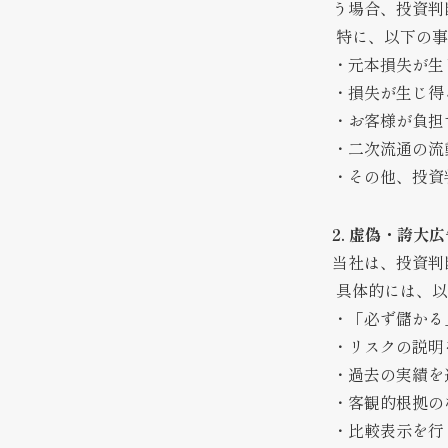
う場合、投資判
特に、以下の事
・元本損失が生
・損失が生じ得
・お客様が負担
・二次流通の流
・その他、投資
2. 虚偽・誇大
当社は、投資判
具体的には、以
・「必ず儲かる
・リスクの説明
・過去の実績を
・客観的根拠の
・比較表示を行