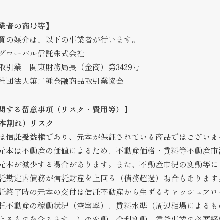
業者の商号等】
買の媒介は、以下の事業者が行います。
グローバル信託株式会社
取引業 関東財務局長（金商）第3429号
社団法人第二種金融商品取引業協会
関する留意事項（リスク・費用等）
】
元本割れ）リスク
は
信託受益権
であり、元本が保証されている商品ではございま
元本は不動産の価値によるため、不動産価格・賃料等不動産市
元本が減少する場合があります。また、不動産市況の変動等に
託勘定内債務が信託財産を上回る（債務超過）場合もあります
託終了時の元本の交付は信託不動産から生ずるキャッシュフロ
託不動産の稼動状況（空室率）、賃料水準（周辺相場によるも
よるものを含みます。）の変動、金利変動、賃貸事業の必要経